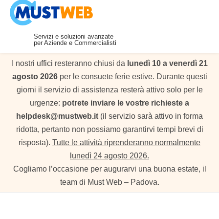
Company Profile
Richiedi una demo
Cash Flow – Demo live
Servizi e soluzioni avanzate
per Aziende e Commercialisti
I nostri uffici resteranno chiusi da
lunedì 10 a venerdì 21
agosto 2026
per le consuete ferie estive. Durante questi
giorni il servizio di assistenza resterà attivo solo per le
urgenze:
potrete inviare le vostre richieste a
helpdesk@mustweb.it
(il servizio sarà attivo in forma
ridotta, pertanto non possiamo garantirvi tempi brevi di
risposta).
Tutte le attività riprenderanno normalmente
lunedì 24 agosto 2026.
Cogliamo l’occasione per augurarvi una buona estate, il
team di Must Web – Padova.