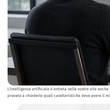
L’intelligenza artificiale è entrata nelle nostre vite an
provato a chiederle quali caratteristiche deve avere il mig