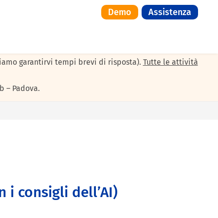
Demo
Assistenza
il servizio di assistenza resterà attivo solo per le urgenze:
siamo garantirvi tempi brevi di risposta).
Tutte le attività
b – Padova.
i consigli dell’AI)