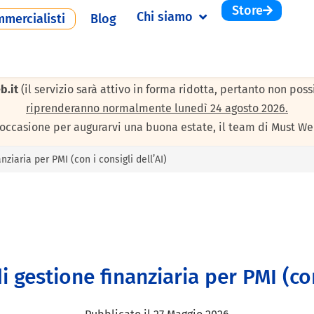
Store
Chi siamo
mercialisti
Blog
 agosto 2026
per le consuete ferie estive. Durante questi giorni 
b.it
(il servizio sarà attivo in forma ridotta, pertanto non pos
riprenderanno normalmente lunedì 24 agosto 2026.
’occasione per augurarvi una buona estate, il team di Must We
nziaria per PMI (con i consigli dell’AI)
i gestione finanziaria per PMI (con 