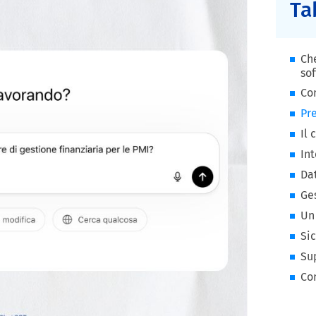
Ta
Che
sof
Con
Pre
Il 
In
Dat
Ges
Un 
Sic
Sup
Con