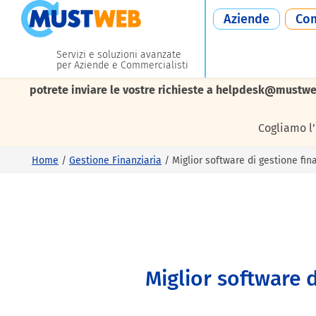
Aziende
Com
Servizi e soluzioni avanzate
per Aziende e Commercialisti
I nostri uffici resteranno chiusi da
lunedì 10 a venerdì 21
potrete inviare le vostre richieste a helpdesk@mustwe
Cogliamo l
Home
/
Gestione Finanziaria
/
Miglior software di gestione fina
Miglior software d