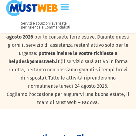
Servizi e soluzioni avanzate
per Aziende e Commercialisti
I nostri uffici resteranno chiusi da
lunedì 10 a venerdì 21
agosto 2026
per le consuete ferie estive. Durante questi
giorni il servizio di assistenza resterà attivo solo per le
urgenze:
potrete inviare le vostre richieste a
helpdesk@mustweb.it
(il servizio sarà attivo in forma
ridotta, pertanto non possiamo garantirvi tempi brevi
di risposta).
Tutte le attività riprenderanno
normalmente lunedì 24 agosto 2026.
Cogliamo l’occasione per augurarvi una buona estate, il
team di Must Web – Padova.