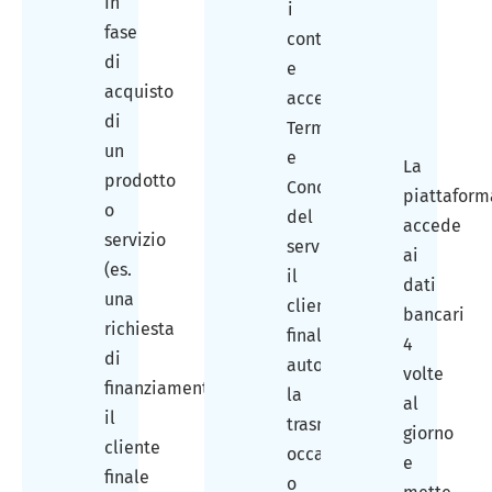
In
i
fase
conti
di
e
acquisto
accettato
di
Termini
un
e
La
prodotto
Condizioni
piattaform
o
del
accede
servizio
servizio,
ai
(es.
il
dati
una
cliente
bancari
richiesta
finale
4
di
autorizza
volte
finanziamento),
la
al
il
trasmissione
giorno
cliente
occasionale
e
finale
o