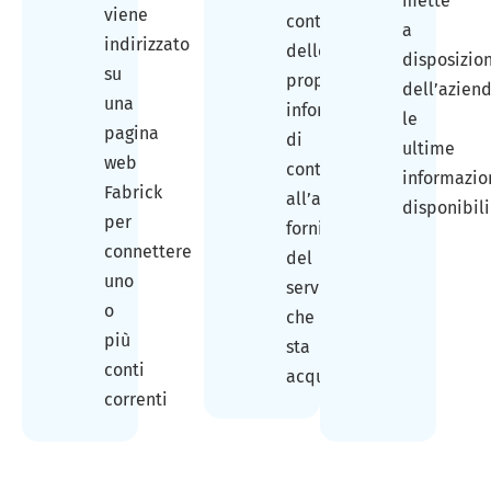
mette
viene
continuativa
a
indirizzato
delle
disposizio
su
proprie
dell’azien
una
informazioni
le
pagina
di
ultime
web
conto
informazio
Fabrick
all’azienda
disponibili
per
fornitrice
connettere
del
uno
servizio
o
che
più
sta
conti
acquistando
correnti