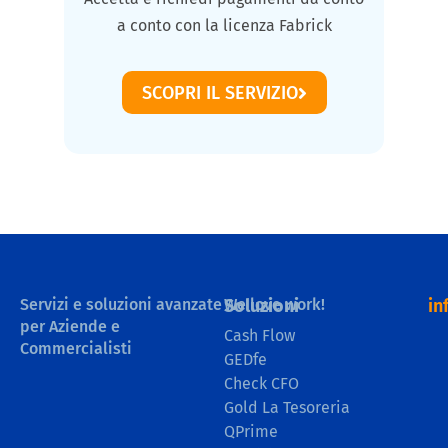
a conto con la licenza Fabrick
SCOPRI IL SERVIZIO
Servizi e soluzioni avanzate
We love work!
Soluzioni
in
per Aziende e
Cash Flow
Commercialisti
GEDfe
Check CFO
Gold La Tesoreria
QPrime