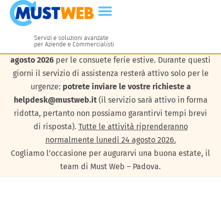
Servizi e soluzioni avanzate
per Aziende e Commercialisti
I nostri uffici resteranno chiusi da
lunedì 10 a venerdì 21
agosto 2026
per le consuete ferie estive. Durante questi
giorni il servizio di assistenza resterà attivo solo per le
urgenze:
potrete inviare le vostre richieste a
helpdesk@mustweb.it
(il servizio sarà attivo in forma
ridotta, pertanto non possiamo garantirvi tempi brevi
di risposta).
Tutte le attività riprenderanno
normalmente lunedì 24 agosto 2026.
Cogliamo l’occasione per augurarvi una buona estate, il
team di Must Web – Padova.