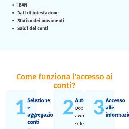
IBAN
Dati di intestazione
Storico dei movimenti
Saldi dei conti
Come funziona l'accesso ai
conti?
1
2
3
Selezione
Autorizzazione
Accesso
e
alle
Dopo
aggregazione
informazi
aver
conti
selezionato