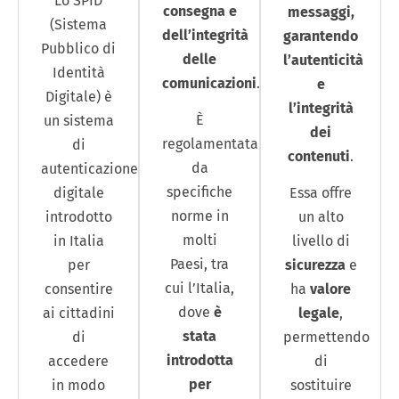
Lo SPID
consegna e
messaggi,
(Sistema
dell’integrità
garantendo
Pubblico di
delle
l’autenticità
Identità
comunicazioni
.
e
Digitale) è
l’integrità
È
un sistema
dei
regolamentata
di
contenuti
.
da
autenticazione
specifiche
digitale
Essa offre
norme in
introdotto
un alto
molti
in Italia
livello di
Paesi, tra
per
sicurezza
e
cui l’Italia,
consentire
ha
valore
dove
è
ai cittadini
legale
,
stata
di
permettendo
introdotta
accedere
di
per
in modo
sostituire