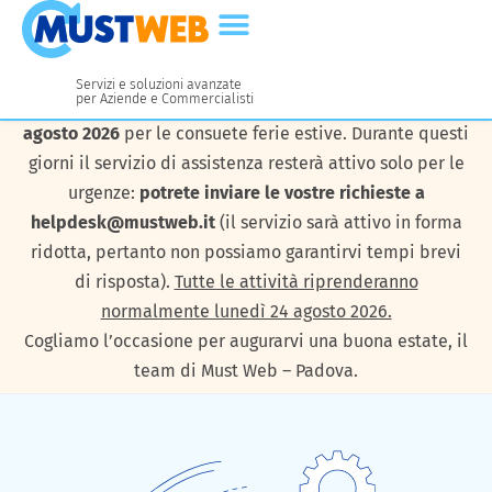
Servizi e soluzioni avanzate
per Aziende e Commercialisti
I nostri uffici resteranno chiusi da
lunedì 10 a venerdì 21
agosto 2026
per le consuete ferie estive. Durante questi
giorni il servizio di assistenza resterà attivo solo per le
urgenze:
potrete inviare le vostre richieste a
helpdesk@mustweb.it
(il servizio sarà attivo in forma
ridotta, pertanto non possiamo garantirvi tempi brevi
di risposta).
Tutte le attività riprenderanno
normalmente lunedì 24 agosto 2026.
Cogliamo l’occasione per augurarvi una buona estate, il
team di Must Web – Padova.