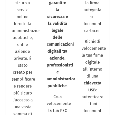
garantire
sicuro a
la firma
la
servizi
autografa
sicurezza e
online
su
la validità
forniti da
documenti
legale
amministrazioni
cartacei.
delle
pubbliche,
Richiedi
comunicazioni
enti e
velocemente
digitali tra
aziende
la tua firma
aziende,
private. È
digitale
professionisti
stato
all’interno
e
creato per
di una
amministrazioni
semplificare
chiavetta
pubbliche
.
e rendere
USB
:
più sicuro
Crea
autenticare
l’accesso a
velocemente
i tuoi
una vasta
la tua PEC
documenti
gamma di