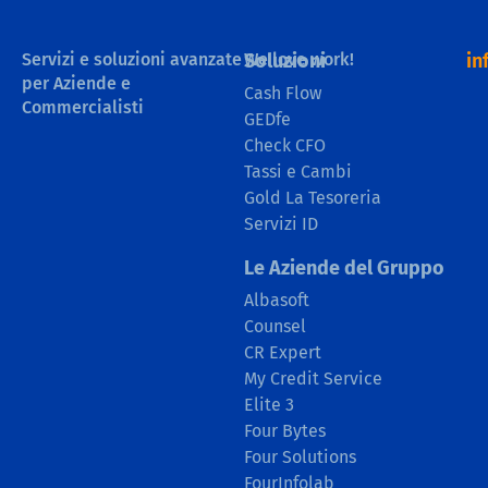
Servizi e soluzioni avanzate
We love work!
Soluzioni
in
per Aziende e
Cash Flow
Commercialisti
GEDfe
Check CFO
Tassi e Cambi
Gold La Tesoreria
Servizi ID
Le Aziende del Gruppo
Albasoft
Counsel
CR Expert
My Credit Service
Elite 3
Four Bytes
Four Solutions
FourInfolab