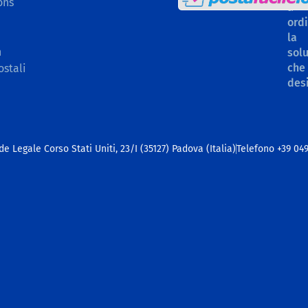
ons
a
ord
la
n
sol
che
ostali
des
de Legale Corso Stati Uniti, 23/I (35127) Padova (Italia)
Telefono +39 04