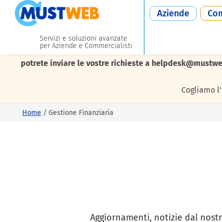
Aziende
Com
Servizi e soluzioni avanzate
per Aziende e Commercialisti
I nostri uffici resteranno chiusi da
lunedì 10 a venerdì 21
potrete inviare le vostre richieste a helpdesk@mustwe
Cogliamo l
Home
/
Gestione Finanziaria
Aggiornamenti, notizie dal nostr