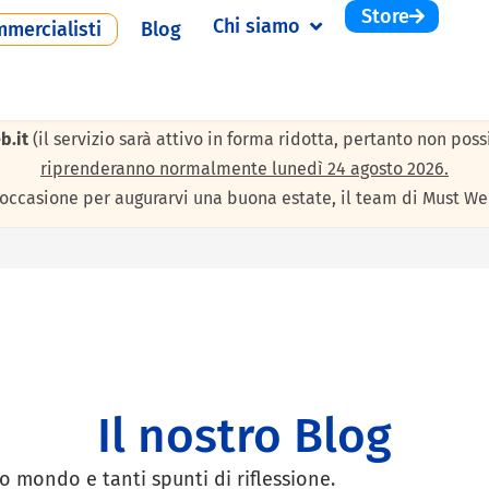
Store
Chi siamo
mercialisti
Blog
 agosto 2026
per le consuete ferie estive. Durante questi giorni 
b.it
(il servizio sarà attivo in forma ridotta, pertanto non pos
riprenderanno normalmente lunedì 24 agosto 2026.
’occasione per augurarvi una buona estate, il team di Must We
Il nostro Blog
o mondo e tanti spunti di riflessione.