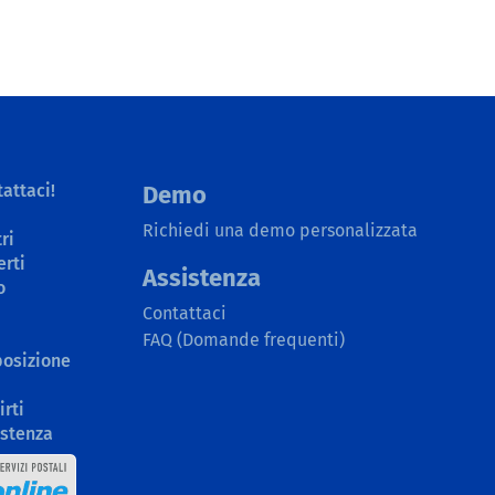
attaci!
Demo
Richiedi una demo personalizzata
ri
erti
Assistenza
o
Contattaci
FAQ (Domande frequenti)
posizione
irti
istenza
arti