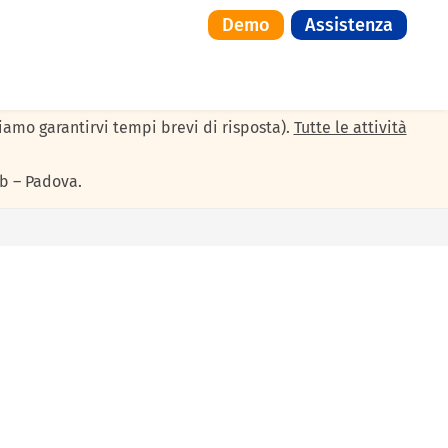
Demo
Assistenza
il servizio di assistenza resterà attivo solo per le urgenze:
siamo garantirvi tempi brevi di risposta).
Tutte le attività
b – Padova.