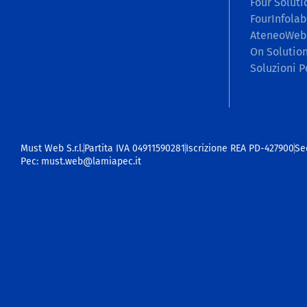
Four Soluti
FourInfolab
AteneoWeb
On Solutio
Soluzioni P
Must Web S.r.l.
Partita IVA 04911590281
Iscrizione REA PD-427900
Se
Pec: must.web@lamiapec.it