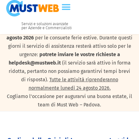
Servizi e soluzioni avanzate
per Aziende e Commercialisti
I nostri uffici resteranno chiusi da
lunedì 10 a venerdì 21
agosto 2026
per le consuete ferie estive. Durante questi
giorni il servizio di assistenza resterà attivo solo per le
urgenze:
potrete inviare le vostre richieste a
helpdesk@mustweb.it
(il servizio sarà attivo in forma
ridotta, pertanto non possiamo garantirvi tempi brevi
di risposta).
Tutte le attività riprenderanno
normalmente lunedì 24 agosto 2026.
Cogliamo l’occasione per augurarvi una buona estate, il
team di Must Web – Padova.