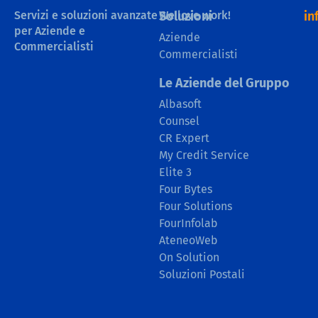
Servizi e soluzioni avanzate
We love work!
Soluzioni
in
per Aziende e
Aziende
Commercialisti
Commercialisti
Le Aziende del Gruppo
Albasoft
Counsel
CR Expert
My Credit Service
Elite 3
Four Bytes
Four Solutions
FourInfolab
AteneoWeb
On Solution
Soluzioni Postali