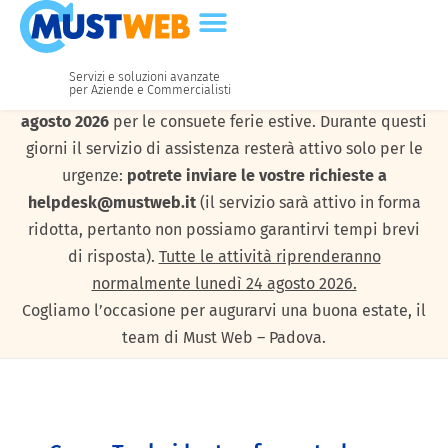
Servizi e soluzioni avanzate
per Aziende e Commercialisti
I nostri uffici resteranno chiusi da
lunedì 10 a venerdì 21
agosto 2026
per le consuete ferie estive. Durante questi
giorni il servizio di assistenza resterà attivo solo per le
urgenze:
potrete inviare le vostre richieste a
helpdesk@mustweb.it
(il servizio sarà attivo in forma
ridotta, pertanto non possiamo garantirvi tempi brevi
di risposta).
Tutte le attività riprenderanno
normalmente lunedì 24 agosto 2026.
Cogliamo l’occasione per augurarvi una buona estate, il
team di Must Web – Padova.