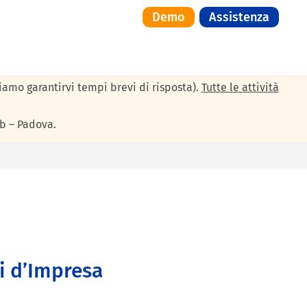
Demo
Assistenza
il servizio di assistenza resterà attivo solo per le urgenze:
siamo garantirvi tempi brevi di risposta).
Tutte le attività
b – Padova.
i d’Impresa