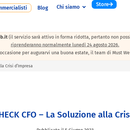
Store
Chi siamo
mercialisti
Blog
 agosto 2026
per le consuete ferie estive. Durante questi giorni 
b.it
(il servizio sarà attivo in forma ridotta, pertanto non pos
riprenderanno normalmente lunedì 24 agosto 2026.
’occasione per augurarvi una buona estate, il team di Must We
la Crisi d’Impresa
HECK CFO – La Soluzione alla Cris