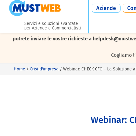
Aziende
Com
Servizi e soluzioni avanzate
per Aziende e Commercialisti
I nostri uffici resteranno chiusi da
lunedì 10 a venerdì 21
potrete inviare le vostre richieste a helpdesk@mustwe
Cogliamo l
Home
/
Crisi d'impresa
/
Webinar: CHECK CFO – La Soluzione al
Webinar: C