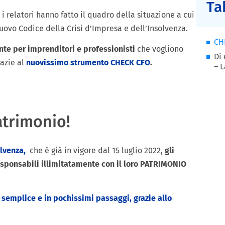
Ta
 i relatori hanno fatto il quadro della situazione a cui
uovo Codice della Crisi d’Impresa e dell’Insolvenza.
CH
te per imprenditori e professionisti
che vogliono
Di
razie al
nuovissimo strumento CHECK CFO
.
– L
atrimonio!
olvenza,
che è già in vigore dal 15 luglio 2022,
gli
esponsabili illimitatamente con il loro PATRIMONIO
 semplice e in pochissimi passaggi, grazie allo